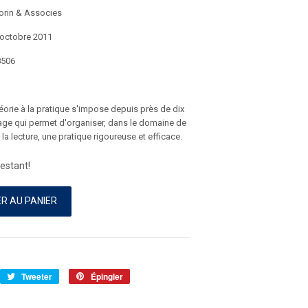
Morin & Associes
 octobre 2011
8506
théorie à la pratique s'impose depuis près de dix
ge qui permet d'organiser, dans le domaine de
la lecture, une pratique rigoureuse et efficace.
estant!
R AU PANIER
rtager
Tweeter
Tweeter
Épingler
Épingler
r
sur
sur
cebook
Twitter
Pinterest