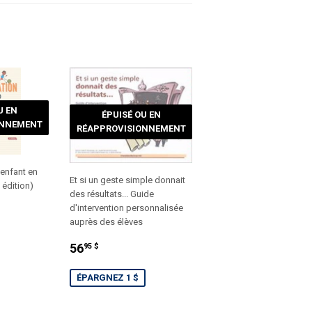
U EN
ÉPUISÉ OU EN
ONNEMENT
RÉAPPROVISIONNEMENT
'enfant en
Et si un geste simple donnait
 édition)
des résultats... Guide
d'intervention personnalisée
auprès des élèves
PRIX
56.95
56
95 $
RÉDUIT
$
ÉPARGNEZ 1 $