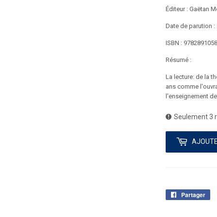
Éditeur : Gaëtan 
Date de parution :
ISBN : 978289105
Résumé :
La lecture: de la 
ans comme l'ouvra
l'enseignement de 
Seulement 3 r
AJOUTE
Partager
Pa
su
Fa