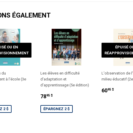
ONS ÉGALEMENT
ISÉ OU EN
ÉPUISÉ O
VISIONNEMENT
RÉAPPROVISI
s du
Les élèves en difficulté
L'observation de l
t à l'école (3e
d'adaptation et
milieu éducatif (2e
d'apprentissage (5e édition)
PRIX
60.95
60
95 $
.95
PRIX
78.95
RÉGULIER
$
78
95 $
T
RÉDUIT
$
 2 $
ÉPARGNEZ 2 $