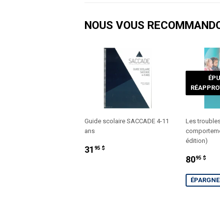
NOUS VOUS RECOMMAND
ÉPU
RÉAPPRO
Guide scolaire SACCADE 4-11
Les trouble
ans
comportemen
édition)
PRIX
31.95
31
95 $
PRIX
80
RÉGULIER
$
80
95 $
RÉDUI
$
ÉPARGNEZ