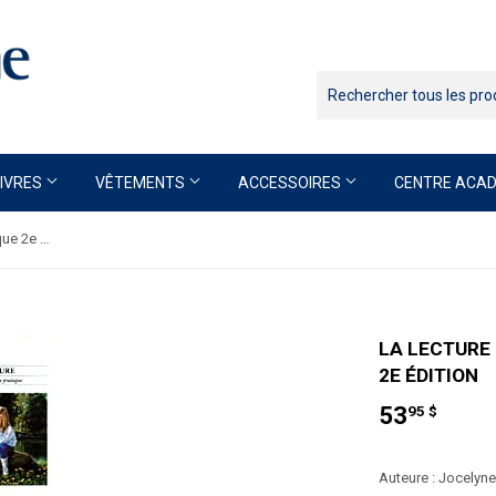
LIVRES
VÊTEMENTS
ACCESSOIRES
CENTRE ACAD
La lecture : de la théorie à la pratique 2e édition
LA LECTURE 
2E ÉDITION
53
53.9
95 $
$
Auteure : Jocelyn