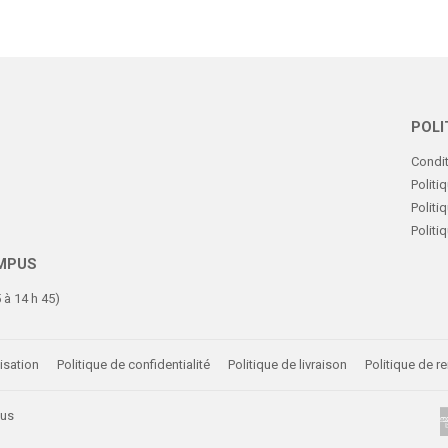
POLI
Condit
Politi
Politi
Polit
AMPUS
 à 14 h 45)
isation
Politique de confidentialité
Politique de livraison
Politique de 
pus